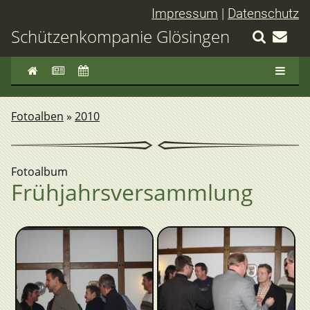
Impressum
|
Datenschutz
Schützenkompanie Glösingen
Fotoalben
»
2010
Fotoalbum
Frühjahrsversammlung