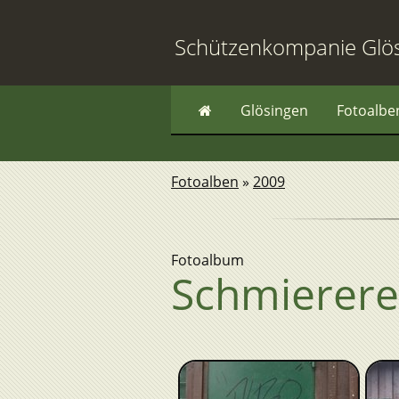
Schützenkompanie Glö
Glösingen
Fotoalbe
Fotoalben
»
2009
Fotoalbum
Schmierere