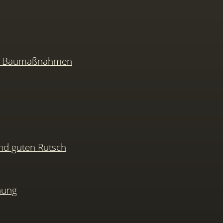
nd Baumaßnahmen
nd guten Rutsch
hung