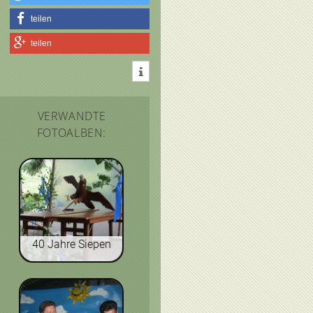
teilen
teilen
VERWANDTE
FOTOALBEN:
40 Jahre Siepen