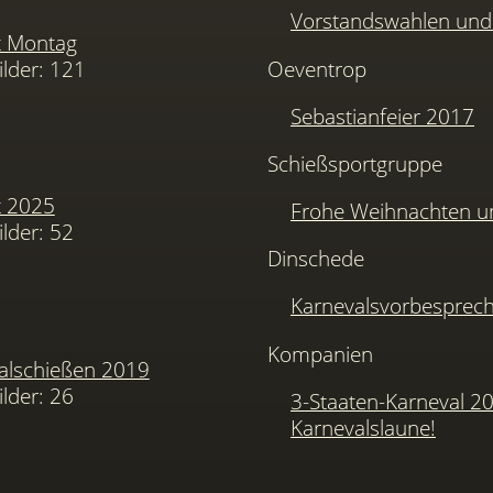
Vorstandswahlen u
t Montag
ilder: 121
Oeventrop
Sebastianfeier 2017
Schießsportgruppe
t 2025
Frohe Weihnachten u
ilder: 52
Dinschede
Karnevalsvorbesprec
Kompanien
alschießen 2019
ilder: 26
3-Staaten-Karneval 2
Karnevalslaune!