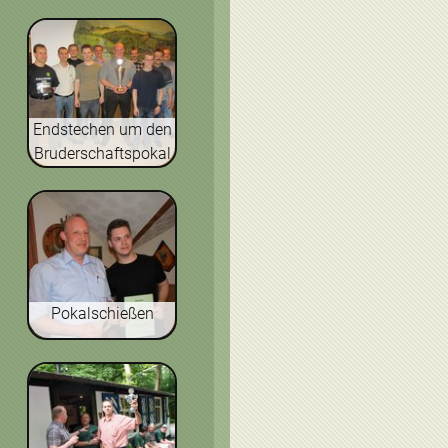
Endstechen um den
Bruderschaftspokal
Pokalschießen