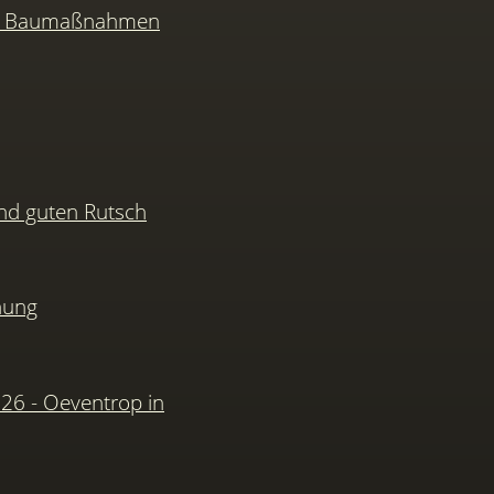
nd Baumaßnahmen
nd guten Rutsch
hung
026 - Oeventrop in