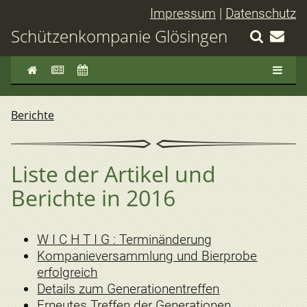
Impressum
|
Datenschutz
Schützenkompanie Glösingen
Berichte
Liste der Artikel und
Berichte in 2016
W I C H T I G : Terminänderung
Kompanieversammlung und Bierprobe
erfolgreich
Details zum Generationentreffen
Erneutes Treffen der Generationen